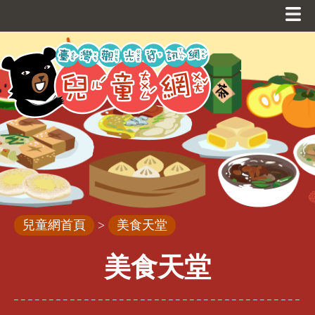
跳
到
主
要
內
容
區
塊
兒童網首頁
>
美食天堂
美食天堂