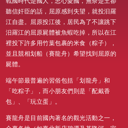
戰國時代楚國人
，
忠心愛國
，
無奈楚王卻
聽信奸臣的話
，
屈原感到失望
，
就投汩羅
江自盡
。
屈原投江後
，
居民為了不讓跳下
汨羅江的屈原屍體被魚蝦吃掉
，
所以在江
裡投下許多用竹葉包裹的米食（粽子）
，
並且競相划船（賽龍舟）希望找到屈原的
屍體
。
端午節最普遍的習俗包括「划龍舟」和
「吃粽子」
，
而小朋友們則是「配戴香
包」
、
「玩立蛋」
。
賽龍舟是目前國內著名的觀光活動之一
，