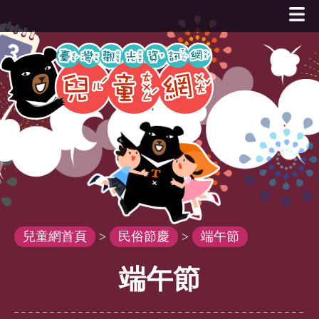
跳
到
主
要
內
容
區
塊
兒童網首頁
>
民俗節慶
>
端午節
端午節