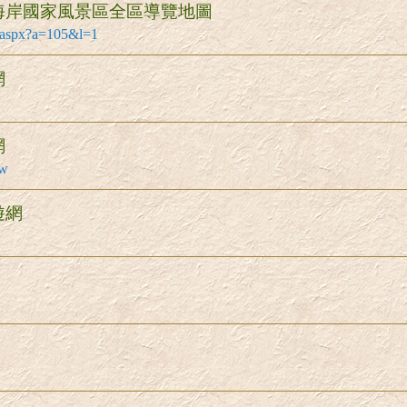
海岸國家風景區全區導覽地圖
a.aspx?a=105&l=1
網
網
tw
遊網