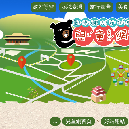
跳
:::
網站導覽
認識臺灣
旅行臺灣
美食
到
主
要
內
容
區
塊
:::
兒童網首頁
>
好站連結