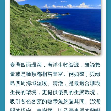
臺灣四面環海
，
海洋生物資源
，
無論數
量或是種類都相當豐富
。
例如墾丁與綠
島四周海域溫暖
、
清澈
，
是最適合珊瑚
生長的環境
，
更提供優良的生態環境
，
吸引各色各類的熱帶魚悠遊其間
。
澎湖
縣的望安
、
東嶼坪
，
以及臺東縣的蘭嶼