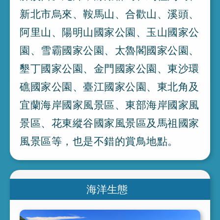
新北市烏來
、
鞍馬山
、
合歡山
、
溪頭
、
阿里山
、
陽明山國家公園
、
玉山國家公
園
、
雪霸國家公園
、
太魯閣國家公園
、
墾丁國家公園
、
金門國家公園
、
東沙環
礁國家公園
、
臺江國家公園
、
東北角及
宜蘭海岸國家風景區
、
東部海岸國家風
景區
、
花東縱谷國家風景區及馬祖國家
風景區等
，
也是不錯的賞鳥地點
。
海洋生態