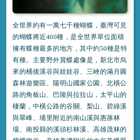
全世界約有一萬七千種蝴蝶
，
臺灣可見
的蝴蝶將近400種
，
是全世界單位面積
擁有蝶種最多的地方
，
其中約50種是特
有種
。
主要野外賞蝶處像是
，
新北市烏
來的桶後溪谷與娃娃谷
、
三峽的滿月圓
森林遊樂區
、
陽明山國家公園
、
北橫公
路的角板山
、
巴陵與拉拉山
，
太平山的
棲蘭
，
中橫公路的谷關
、
梨山
、
碧綠溪
與翠峰
、
埔里附近的南山溪與惠蓀林
場
、
南投縣的溪頭杉林溪
、
高雄茂林的