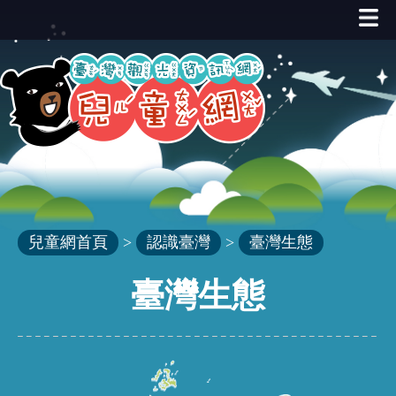
跳
到
主
要
內
容
區
塊
兒童網首頁
>
認識臺灣
>
臺灣生態
臺灣生態