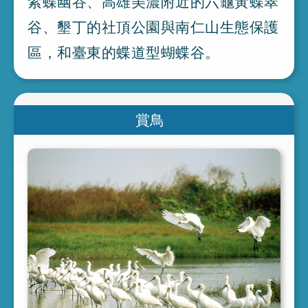
紫蝶幽谷
、
高雄美濃附近的六龜黃蝶翠
谷
、
墾丁的社頂公園與南仁山生態保護
區
，
和臺東的蝶道型蝴蝶谷
。
賞鳥