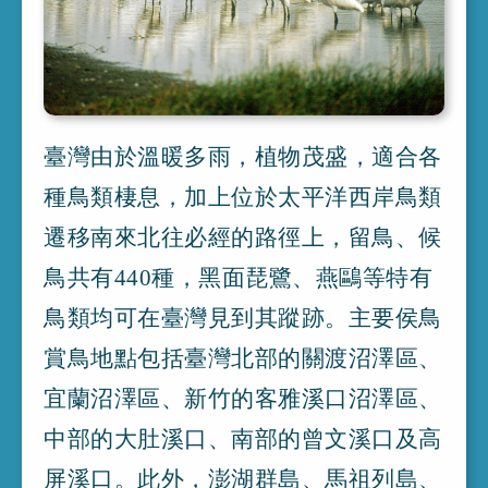
臺灣由於溫暖多雨
，
植物茂盛
，
適合各
種鳥類棲息
，
加上位於太平洋西岸鳥類
遷移南來北往必經的路徑上
，
留鳥
、
候
鳥共有440種
，
黑面琵鷺
、
燕鷗等特有
鳥類均可在臺灣見到其蹤跡
。
主要侯鳥
賞鳥地點包括臺灣北部的關渡沼澤區
、
宜蘭沼澤區
、
新竹的客雅溪口沼澤區
、
中部的大肚溪口
、
南部的曾文溪口及高
屏溪口
。
此外
，
澎湖群島
、
馬祖列島
、