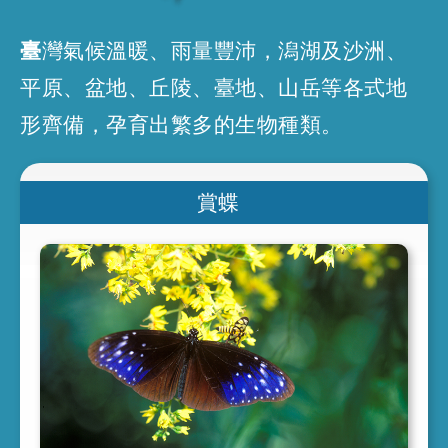
臺灣氣候溫暖
、
雨量豐沛
，
潟湖及沙洲
、
平原
、
盆地
、
丘陵
、
臺地
、
山岳等各式地
形齊備
，
孕育出繁多的生物種類
。
賞蝶