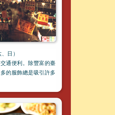
六
、
日）
，
交通便利
。
除豐富的臺
繁多的服飾總是吸引許多