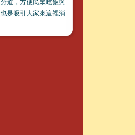
車分道
，
方便民眾吃飯與
，
也是吸引大家來這裡消