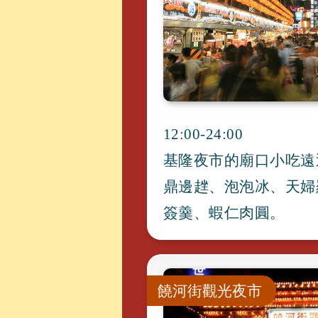
12:00-24:00
基隆夜市的廟口小吃遠
鼎邊趖
、
泡泡冰
、
天婦
簽羹
、
蝦仁肉圓
。
饒河街觀光夜市