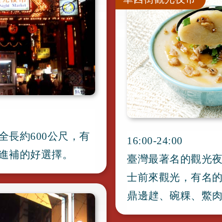
全長約600公尺
，
有
16:00-24:00
進補的好選擇
。
臺灣最著名的觀光
士前來觀光
，
有名
鼎邊趖
、
碗粿
、
鱉