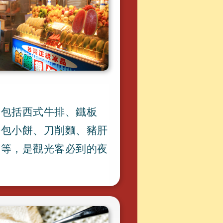
，
包括西式牛排
、
鐵板
餅包小餅
、
刀削麵
、
豬肝
煎等
，
是觀光客必到的夜