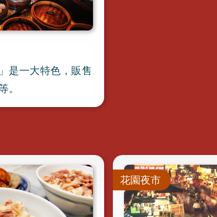
」是一大特色
，
販售
等
。
花園夜市