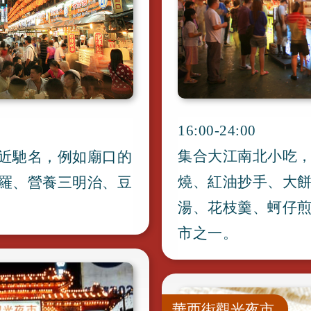
16:00-24:00
集合大江南北小吃
近馳名
，
例如廟口的
燒
、
紅油抄手
、
大
羅
、
營養三明治
、
豆
湯
、
花枝羹
、
蚵仔
市之一
。
華西街觀光夜市