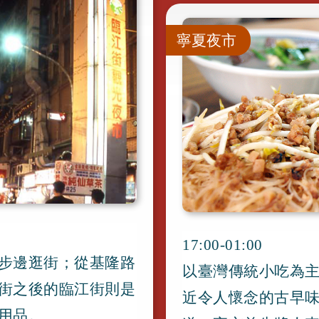
寧夏夜市
17:00-01:00
步邊逛街；從基隆路
以臺灣傳統小吃為
街之後的臨江街則是
近令人懷念的古早
用品
。