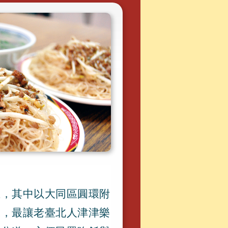
主
，
其中以大同區圓環附
味
，
最讓老臺北人津津樂