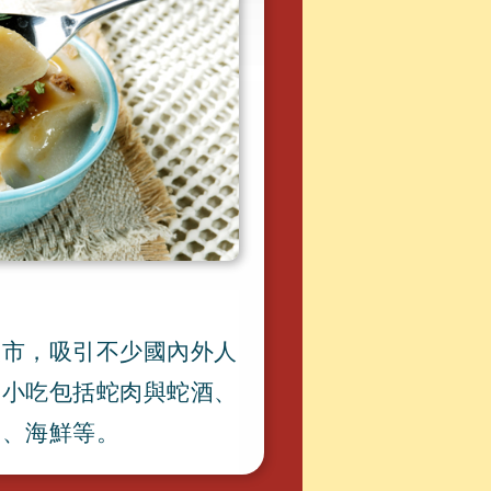
夜市
，
吸引不少國內外人
的小吃包括蛇肉與蛇酒
、
肉
、
海鮮等
。