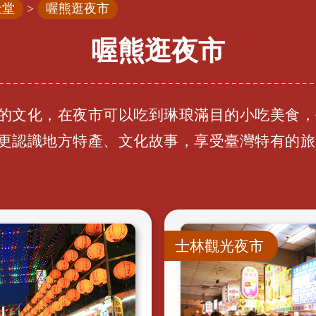
天堂
>
喔熊逛夜市
喔熊逛夜市
趣的文化
，
在夜市可以吃到琳琅滿目的小吃美食
，
更認識地方特產
、
文化故事
，
享受臺灣特有的旅
士林觀光夜市