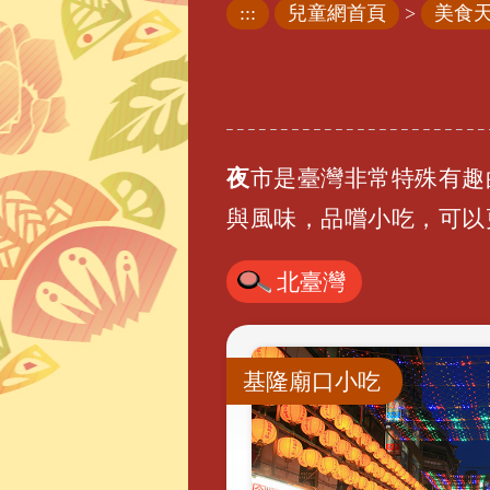
:::
兒童網首頁
>
美食
夜市是臺灣非常特殊有
與風味
，
品嚐小吃
，
可以
北臺灣
基隆廟口小吃