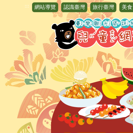
跳
:::
網站導覽
認識臺灣
旅行臺灣
美食
到
主
要
內
容
區
塊