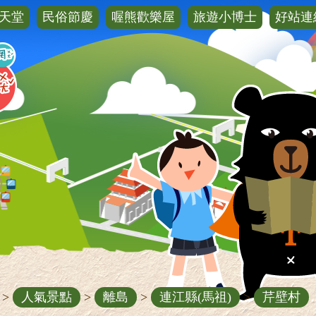
天堂
民俗節慶
喔熊歡樂屋
旅遊小博士
好站連
>
人氣景點
>
離島
>
連江縣(馬祖)
>
芹壁村