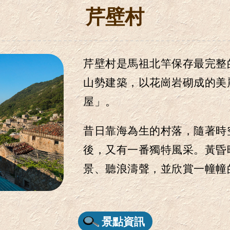
芹壁村
芹壁村是馬祖北竿保存最完整
山勢建築
，
以花崗岩砌成的美
屋」
。
昔日靠海為生的村落
，
隨著時
後
，
又有一番獨特風采
。
黃昏
景
、
聽浪濤聲
，
並欣賞一幢幢
景點資訊