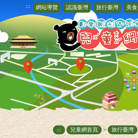
跳
:::
網站導覽
認識臺灣
旅行臺灣
美食
到
主
要
內
容
區
塊
:::
兒童網首頁
>
旅行臺灣