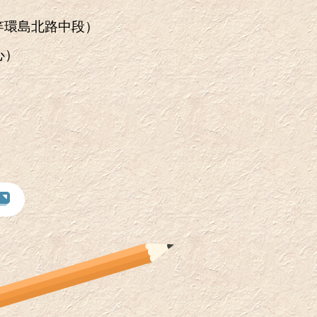
竿環島北路中段）
心）