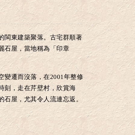
的閩東建築聚落
。
古宅群順著
麗石屋
，
當地稱為「印章
空變遷而
沒
落
，
在2001年整修
時刻
，
走在芹壁村
，
欣賞海
的石屋
，
尤其令人流連忘返
。