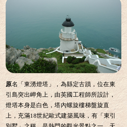
原名「東湧燈塔」
，
為縣定古蹟
，
位在東
引島突出岬角上
，
由英國工程師所設計
，
燈塔本身是白色
，
塔內螺旋樓梯盤旋直
上
，
充滿18世紀歐式建築風味
，
有「東引
別墅」之稱
，
是熱門的觀光景點之一
。
天