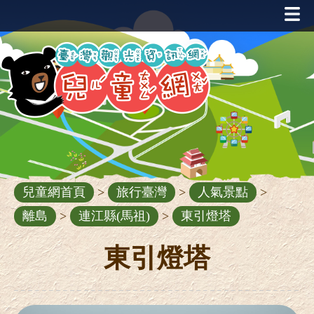
跳
到
主
要
內
容
區
塊
兒童網首頁
>
旅行臺灣
>
人氣景點
>
離島
>
連江縣(馬祖)
>
東引燈塔
東引燈塔