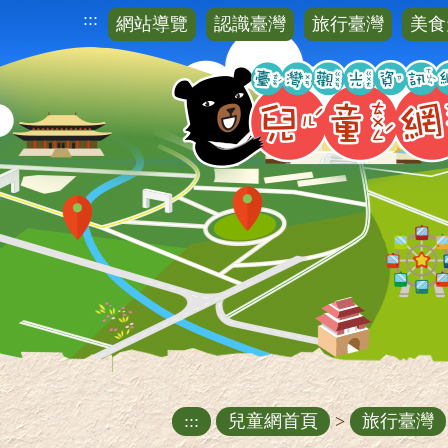
跳
:::
網站導覽
認識臺灣
旅行臺灣
美食
到
主
要
內
容
區
塊
:::
兒童網首頁
>
旅行臺灣