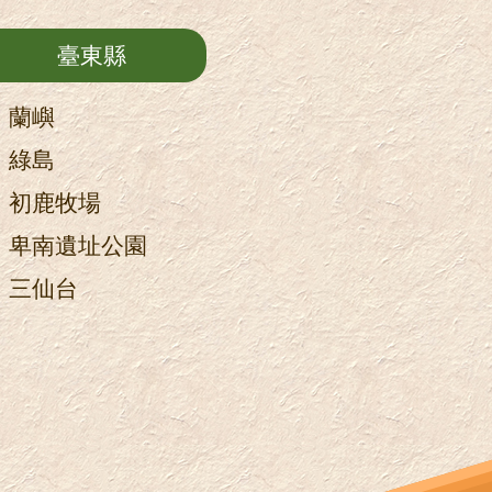
臺東縣
蘭嶼
綠島
初鹿牧場
卑南遺址公園
三仙台