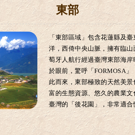
東部
「東部區域」包含花蓮縣及臺
洋
，
西倚中央山脈
，
擁有臨山
萄牙人航行經過臺灣東部海岸
於眼前
，
驚呼「FORMOSA」
此而來
，
東部極致的天然美景
富的生態資源
、
悠久的農業文
臺灣的「後花園」
，
非常適合