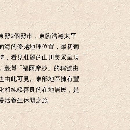
東縣2個縣市
，
東臨浩瀚太平
面海的優越地理位置
，
最初葡
時
，
看見壯麗的山川美景呈現
，
臺灣「福爾摩沙」的稱號由
也由此可見
。
東部地區擁有豐
化和純樸善良的在地居民
，
是
慢活養生休閒之旅