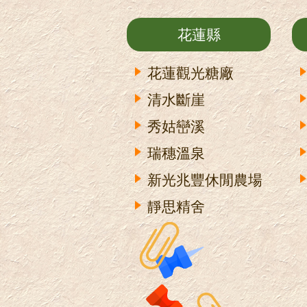
花蓮縣
花蓮觀光糖廠
清水斷崖
秀姑巒溪
瑞穗溫泉
新光兆豐休閒農場
靜思精舍